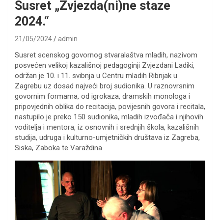
Susret „Zvjezda(ni)ne staze
2024.“
21/05/2024
admin
Susret scenskog govornog stvaralaštva mladih, nazivom
posvećen velikoj kazališnoj pedagoginji Zvjezdani Ladiki,
održan je 10. i 11. svibnja u Centru mladih Ribnjak u
Zagrebu uz dosad najveći broj sudionika. U raznovrsnim
govornim formama, od igrokaza, dramskih monologa i
pripovjednih oblika do recitacija, povijesnih govora i recitala,
nastupilo je preko 150 sudionika, mladih izvođača i njihovih
voditelja i mentora, iz osnovnih i srednjih škola, kazališnih
studija, udruga i kulturno-umjetničkih društava iz Zagreba,
Siska, Zaboka te Varaždina.