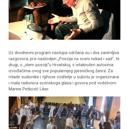
Uz dvodnevni program nastupa održana su i dva zanimljiva
razgovora, prvi naslovljen „Poezija na sceni nekad i sad“, te
drugi, o „slem poeziji“u Hrvatskoj, s istaknutim autorima
izvođačima ovog sve popularnijeg pjesničkog žanra. Za
mlade sudionike i njihove voditelje u subotu je organizirana
i mala radionica scenskoga glasa i govora pod vodstvom
Marine Petković Liker.