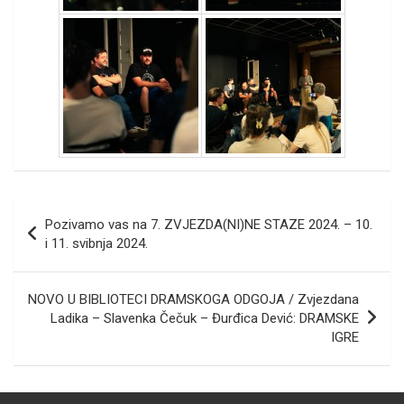
Post
Pozivamo vas na 7. ZVJEZDA(NI)NE STAZE 2024. – 10.
navigation
i 11. svibnja 2024.
NOVO U BIBLIOTECI DRAMSKOGA ODGOJA / Zvjezdana
Ladika – Slavenka Čečuk – Đurđica Dević: DRAMSKE
IGRE